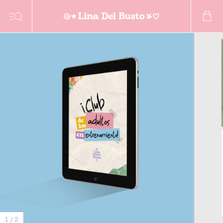
1
/
2