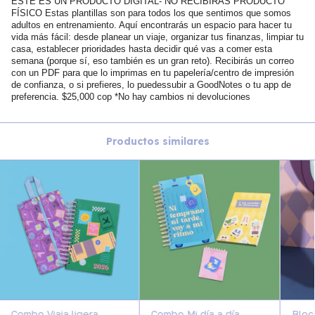
ESTE ES UN PRODUCTO DIGITAL- NO RECIBIRÁS PRODUCTO
FÍSICO Estas plantillas son para todos los que sentimos que somos
adultos en entrenamiento. Aquí encontrarás un espacio para hacer tu
vida más fácil: desde planear un viaje, organizar tus finanzas, limpiar tu
casa, establecer prioridades hasta decidir qué vas a comer esta
semana (porque sí, eso también es un gran reto). Recibirás un correo
con un PDF para que lo imprimas en tu papelería/centro de impresión
de confianza, o si prefieres, lo puedessubir a GoodNotes o tu app de
preferencia. $25,000 cop *No hay cambios ni devoluciones
Productos similares
Combo Viaja ligera
Combo Mi día a día
Bloc